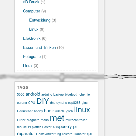
3D Druck
(1)
Computer
(9)
Entwicklung
(3)
Linux
(9)
Elektronik
(6)
Essen und Trinken
(10)
Fotografie
(1)
Linux
(3)
TAGS
android
5000
arduino
backup
bluetooth
chemie
DIY
corona
CPU
dns
dyndns
esp8266
glas
linux
hue
Heißkleber
hobby
Kindertauglich
met
Lüfter
Magnete
maus
mikrocontroller
raspberry pi
mouse
Pi
plotter
Poster
reparatur
rpi
Resteverwertung
restore
Roboter