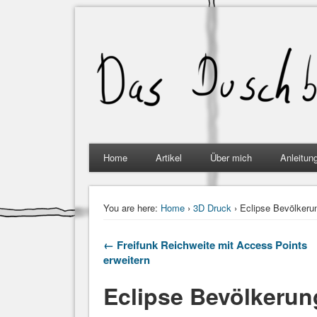
Home
Artikel
Über mich
Anleitun
You are here:
Home
›
3D Druck
› Eclipse Bevölkeru
← Freifunk Reichweite mit Access Points
erweitern
Eclipse Bevölkerun