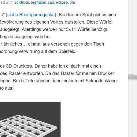
ed with:
3d-druck
,
brettspiel
,
cad
,
eclipse
,
pla
e“ (
siehe Boardgamegeeks
). Bei diesem Spiel gibt es eine
Bevölkerung des eigenen Volkes darstellen. Diese Würfel
 ausgelegt. Allerdings werden nur 3×11 Würfel benötigt
elbeginn ausgelegt werden.
oder ähnliches… einmal aus versehen gegen den Tisch
ordnung/Verwirrung auf dem Spielfeld.
eines 3D-Druckers. Daher habe ich einfach mal einen
des Raster entworfen. Da das Raster für meinen Drucker
rlegen. Beide Teile können dann einfach mit Sekundenkleber
so aus: