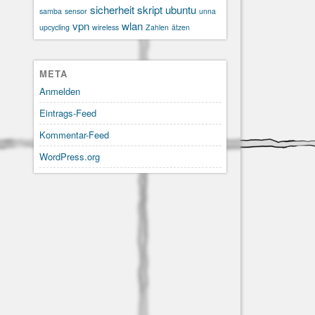
sicherheit
skript
ubuntu
samba
sensor
unna
vpn
wlan
upcycling
wireless
Zahlen
ätzen
META
Anmelden
Eintrags-Feed
Kommentar-Feed
WordPress.org