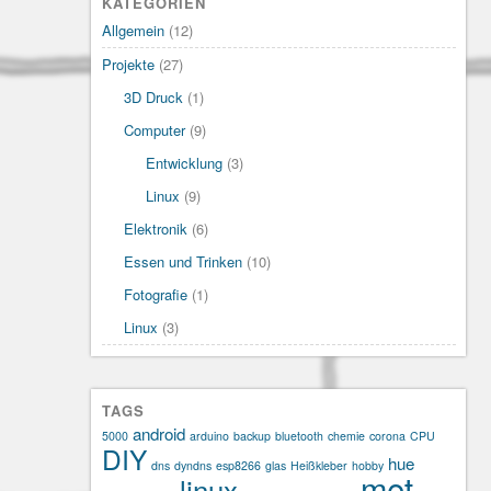
KATEGORIEN
Allgemein
(12)
Projekte
(27)
3D Druck
(1)
Computer
(9)
Entwicklung
(3)
Linux
(9)
Elektronik
(6)
Essen und Trinken
(10)
Fotografie
(1)
Linux
(3)
TAGS
android
5000
arduino
backup
bluetooth
chemie
corona
CPU
DIY
hue
dns
dyndns
esp8266
glas
Heißkleber
hobby
met
linux