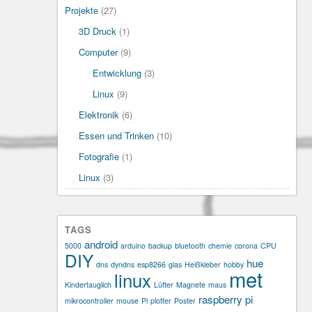
Projekte
(27)
3D Druck
(1)
Computer
(9)
Entwicklung
(3)
Linux
(9)
Elektronik
(6)
Essen und Trinken
(10)
Fotografie
(1)
Linux
(3)
TAGS
android
5000
arduino
backup
bluetooth
chemie
corona
CPU
DIY
hue
dns
dyndns
esp8266
glas
Heißkleber
hobby
met
linux
Kindertauglich
Lüfter
Magnete
maus
raspberry pi
mikrocontroller
mouse
Pi
plotter
Poster