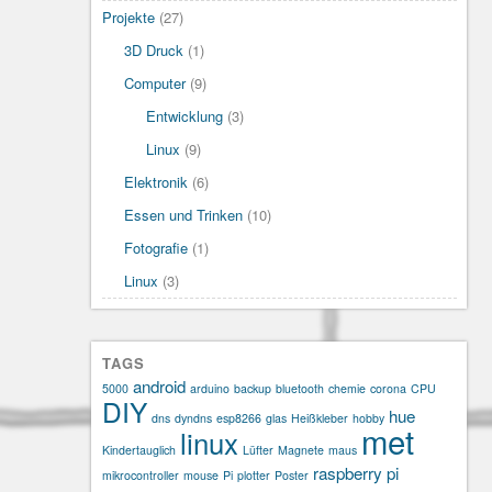
Projekte
(27)
3D Druck
(1)
Computer
(9)
Entwicklung
(3)
Linux
(9)
Elektronik
(6)
Essen und Trinken
(10)
Fotografie
(1)
Linux
(3)
TAGS
android
5000
arduino
backup
bluetooth
chemie
corona
CPU
DIY
hue
dns
dyndns
esp8266
glas
Heißkleber
hobby
met
linux
Kindertauglich
Lüfter
Magnete
maus
raspberry pi
mikrocontroller
mouse
Pi
plotter
Poster