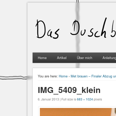
Home
Artikel
Über mich
Anleitun
You are here:
Home
›
Met brauen – Finaler Abzug u
IMG_5409_klein
6. Januar 2013 | Full size is
683 × 1024
pixels