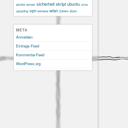
sicherheit
skript
ubuntu
samba
sensor
unna
vpn
wlan
upcycling
wireless
Zahlen
ätzen
META
Anmelden
Eintrags-Feed
Kommentar-Feed
WordPress.org