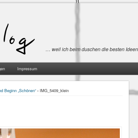
… weil ich beim duschen die besten Idee
gen
Impressum
nd Beginn „Schönen“
› IMG_5409_klein