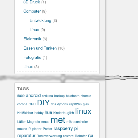
3D Druck
(1)
Computer
(9)
Entwicklung
(3)
Linux
(9)
Elektronik
(6)
Essen und Trinken
(10)
Fotografie
(1)
Linux
(3)
TAGS
android
5000
arduino
backup
bluetooth
chemie
DIY
corona
CPU
dns
dyndns
esp8266
glas
linux
hue
Heißkleber
hobby
Kindertauglich
met
Lüfter
Magnete
maus
mikrocontroller
raspberry pi
mouse
Pi
plotter
Poster
reparatur
rpi
Resteverwertung
restore
Roboter