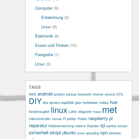
Computer
(9)
Entwicklung
(3)
Linux
(9)
Elektronik
(6)
Essen und Trinken
(10)
Fotografie
(1)
Linux
(3)
TAGS
android
5000
arduino
backup
bluetooth
chemie
corona
CPU
DIY
hue
dns
dyndns
esp8266
glas
Heißkleber
hobby
met
linux
Kindertauglich
Lüfter
Magnete
maus
raspberry pi
mikrocontroller
mouse
Pi
plotter
Poster
reparatur
rpi
Resteverwertung
restore
Roboter
samba
sensor
sicherheit
skript
ubuntu
vpn
unna
upcycling
wireless